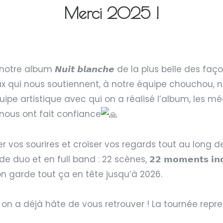
Merci 2025 !
tre album 𝙉𝙪𝙞𝙩 𝙗𝙡𝙖𝙣𝙘𝙝𝙚 de la plus belle des faç
ux qui nous soutiennent, à notre équipe chouchou, n
ipe artistique avec qui on a réalisé l’album, les médi
 nous ont fait confiance
 vos sourires et croiser vos regards tout au long 
uo et en full band : 22 scènes, 𝟮𝟮 𝗺𝗼𝗺𝗲𝗻𝘁𝘀 𝗶𝗻𝗼𝘂
on garde tout ça en tête jusqu’à 2026.
 on a déjà hâte de vous retrouver ! La tournée repre