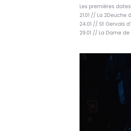
Les premières dates 
21.01 // La 2Deuche
24.01 // St Gervais 
29.01 // La Dame de