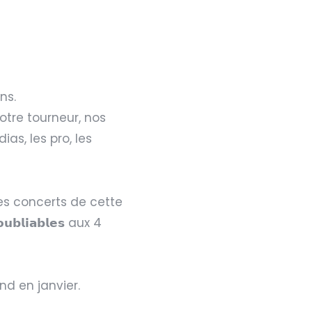
ons.
otre tourneur, nos
as, les pro, les
des concerts de cette
𝗹𝗶𝗮𝗯𝗹𝗲𝘀 aux 4
nd en janvier.