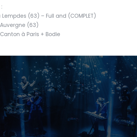
:
 à Lempdes (63) – Full and (COMPLET)
d’Auvergne (63)
 Canton à Paris + Bodie